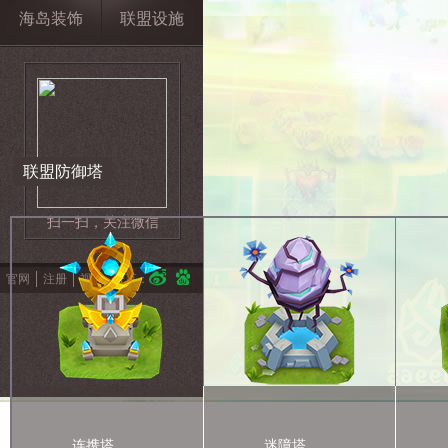
海岛装饰
联盟设施
联盟防御塔
扫一扫，关注微信
官网
注册
视频
分享：
连携塔
迷障塔