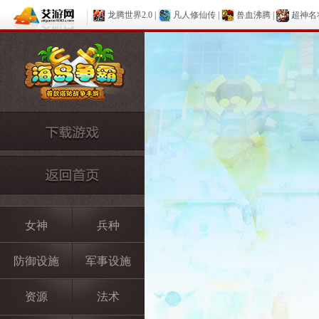
龙腾世界2.0
|
凡人修仙传
|
兽血沸腾
|
超神名
女神
兵种
防御设施
军事设施
资源
法术