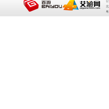
公
北
粤