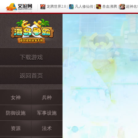
龙腾世界2.0
|
凡人修仙传
|
兽血沸腾
|
超神名
女神
兵种
防御设施
军事设施
资源
法术