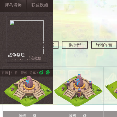
海岛装饰
联盟设施
大本营
法术小屋
俱乐部
绿地军营
战争祭坛
扫一扫，关注微信
官网
注册
视频
分享：
等级 一级
等级 二级