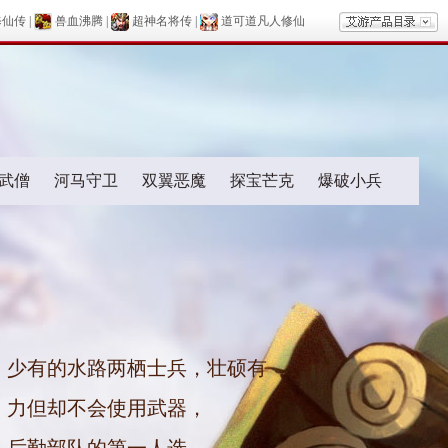
修仙传
|
兽血沸腾
|
超神名将传
|
道可道凡人修仙
武僧
河马守卫
双翼恶魔
探宝芒克
爆破小兵
少有的水路两栖士兵，壮硕有
力但却不会使用武器，