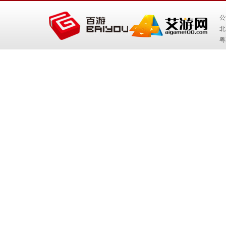
公
北
粤