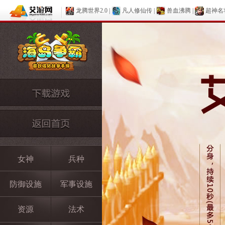
龙腾世界2.0
|
凡人修仙传
|
兽血沸腾
|
超神名
女神
兵种
防御设施
军事设施
资源
法术