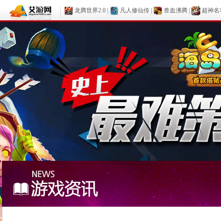
龙腾世界2.0
|
凡人修仙传
|
兽血沸腾
|
超神名