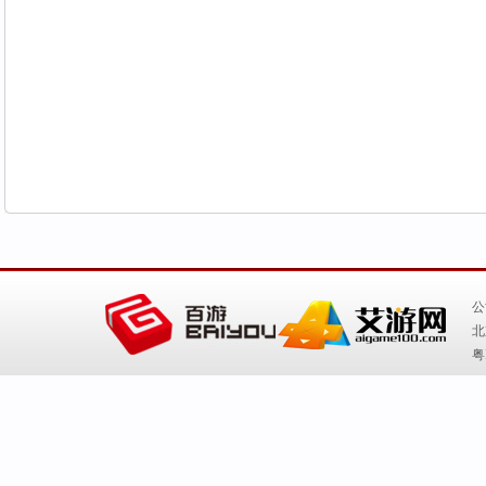
公
北
粤